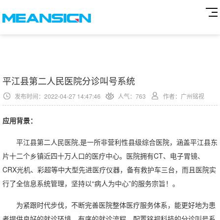
平江县第二人民医院分诊叫号系统
发布时间：2022-04-27 14:47:46
人气：
763
作者：广州铭视
应用背景：
平江县第二人民医院,是一所非营利性县级综合医院，涵盖平江县东
片十二个乡镇近四十万人口的医疗中心。医院拥有CT、电子胃镜、
CRX光机、彩超等中大型先进医疗仪器，备有救护车三台，而且医院实
行了全信息系统管理，坚持以“病人为中心”的服务宗旨！。
为紧跟时代步伐，不断完善医院整体医疗服务体系，能更好地为患
者提供良好的就诊环境，有序的就诊流程，配置铭视科技的分诊叫号系