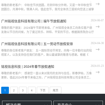
尊敬的新老客户： 中秋佳节庆团圆，月到中秋分外明，又是一年中秋佳节
团圆日，月满中秋，情满人间。值此佳节，我司全体员工提前向您送上诚挚
的祝福，祝您阖家团圆，节日快乐！
广州铭视信息科技有限公司 | 端午节放假通知
2024-06-07
尊敬的客户朋友：2024端午节即将来临，广州铭视全体员工向各位客户朋
友致以节日的问候，为了度过欢乐、祥和、平安的节日，根据国务院办公厅
法定假期的规定，结合本公司的实际情况，现对
广州铭视信息科技有限公司 | 五一劳动节放假安排
2024-04-30
​ 尊敬的各位新老客户朋友： 五一国际劳动节将至，向每一位辛勤付出的铭
视家人，以及支持信任我们的客户，致以最诚挚的敬意与感谢。根据《
铭视信息科技 | 2024年春节放假通知
2024-01-23
尊敬的新老客户： 感谢您一直以来对我司的支持与信任，新春伊始，万象
更新，值此2024年春节来临之际，广州铭视信息科技有限公司全体员工，
向您致以最真诚的祝福问候，祝您身体健康、
1
2
3
4
下页
尾页