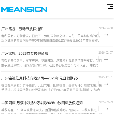
广州铭视 | 劳动节放假通知
2026-04-30
春和景明，万物皆安，值此五一劳动节来临之际，向每一位辛勤付出的你，
致以诚挚的节日问候与美好的祝福!根据国家法定节假日2026年放假安排，
结合本公司实际情况，现将五一劳动节假期安
广州铭视 | 2026春节放假通知
2026-02-07
尊敬的各位客户：岁序更替，华章日新。承蒙您对我司的信任与支持，我们
携手度过2025，迎来崭新的2026，在此衷心祝愿您：马年大吉，阖家安
康，万事胜意！我们会一如既往为您提供更加优质的产品
广州铭视信息科技有限公司—2026年元旦假期安排
2025-12-31
各位客户朋友：岁序更替，元旦驾临，回顾往昔，感谢陪伴；展望未来，携
手共进。根据国务院办公厅发布的《关于2026年节假日安排通知》，结合
公司具体情况，现将2026 年元旦假期安排如下：放假
举国同庆·月满中秋|铭视科技2025中秋国庆放假通知
2025-09-29
尊敬的客户： 举国欢腾迎国庆，团圆和谐庆中秋。值国庆、中秋来临之