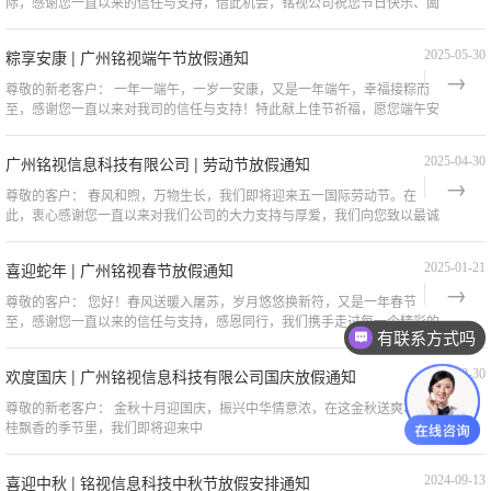
际，感谢您一直以来的信任与支持，借此机会，铭视公司祝您节日快乐、阖
家欢乐。根据国务院办公厅发布的节假日安排，
粽享安康 | 广州铭视端午节放假通知
2025-05-30
尊敬的新老客户： 一年一端午，一岁一安康，又是一年端午，幸福接粽而
至，感谢您一直以来对我司的信任与支持！特此献上佳节祈福，愿您端午安
康，万事如意，顺风顺水顺财神！ 根据国家法
广州铭视信息科技有限公司 | 劳动节放假通知
2025-04-30
尊敬的客户： 春风和煦，万物生长，我们即将迎来五一国际劳动节。在
此，衷心感谢您一直以来对我们公司的大力支持与厚爱，我们向您致以最诚
挚的祝福，祝您假期愉快、阖家欢乐、身
喜迎蛇年 | 广州铭视春节放假通知
2025-01-21
尊敬的客户： 您好！春风送暖入屠苏，岁月悠悠换新符，又是一年春节
至，感谢您一直以来的信任与支持，感恩同行，我们携手走过每一个精彩的
有联系方式吗
瞬间。我们铭视全体员工在此送上最诚挚的祝
欢度国庆 | 广州铭视信息科技有限公司国庆放假通知
2024-09-30
尊敬的新老客户： 金秋十月迎国庆，振兴中华情意浓，在这金秋送爽、丹
桂飘香的季节里，我们即将迎来中
喜迎中秋 | 铭视信息科技中秋节放假安排通知
2024-09-13