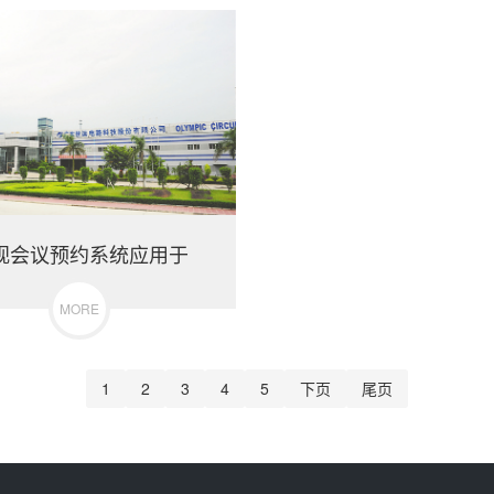
视会议预约系统应用于
MORE
1
2
3
4
5
下页
尾页