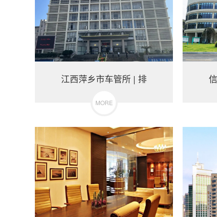
江西萍乡市车管所 | 排
信
MORE