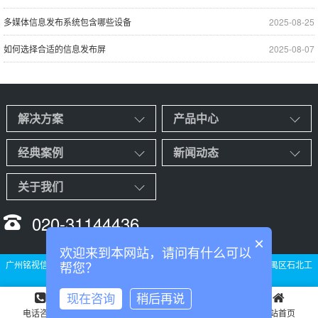
多媒体信息发布系统包含哪些设备
2025-08-25
如何选择合适的信息发布屏
2025-08-07
解决方案
产品中心
经典案例
新闻动态
关于我们
020-31144436
×
欢迎来到本网站，请问有什么可以
广州铭视信息科技有限公司 备案号：
粤ICP备2020094826号
广州市番禺区石北工
帮您？
业大道石北工业园B栋四楼
现在咨询
稍后再说
电话咨询
产品中心
新闻资讯
网站首页