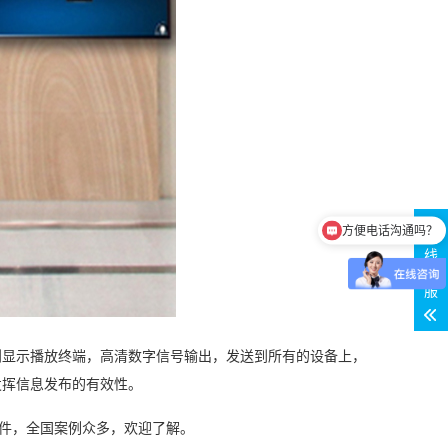
方便电话沟通吗？
在
了解下产品
线
客
服
显示播放终端，高清数字信号输出，发送到所有的设备上，
发挥信息发布的有效性。
件，全国案例众多，欢迎了解。