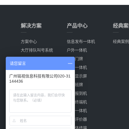
解决方案
产品中心
经典案
方案中心
信息发布一体机
经典案例
大厅排队叫号系统
户外一体机
分诊排队叫号系统
电子门牌
请您留言
多媒体信息发布系统
触控一体机
会议室预定系统
叫号显示屏
广州铭视信息科技有限公司020-31
144436
电子班牌系统
电子班牌
自助报到机
自助终端机
窄边一体机
液晶评价器
多媒体终端