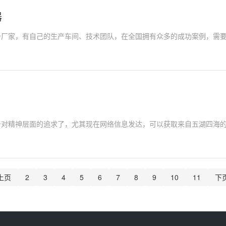
器
备厂家，有自己的生产车间、技术团队，在全国拥有众多的成功案例，需
精神层面的追求了，尤其现在网络信息发达，可以获取来自五湖四海的
上页
2
3
4
5
6
7
8
9
10
11
下